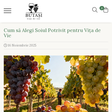
0
Pachete
Toate soiurile
Soiuri de masă
Soiuri de masă
Cum să Alegi Soiul Potrivit pentru Vița de
Vie
Albe
Roșii
16 Noiembrie 2025