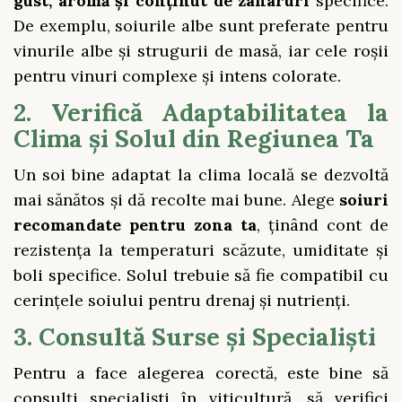
gust, aromă și conținut de zaharuri
specifice.
De exemplu, soiurile albe sunt preferate pentru
vinurile albe și strugurii de masă, iar cele roșii
pentru vinuri complexe și intens colorate.
2. Verifică Adaptabilitatea la
Clima și Solul din Regiunea Ta
Un soi bine adaptat la clima locală se dezvoltă
mai sănătos și dă recolte mai bune. Alege
soiuri
recomandate pentru zona ta
, ținând cont de
rezistența la temperaturi scăzute, umiditate și
boli specifice. Solul trebuie să fie compatibil cu
cerințele soiului pentru drenaj și nutrienți.
3. Consultă Surse și Specialiști
Pentru a face alegerea corectă, este bine să
consulți specialiști în viticultură, să verifici